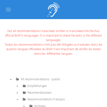
Not all recommendations have been written or translated into the four
official BIAP's languages. It is important to check the texts in the different
languages.
Toutes les recommandations n'ont pas été rédigées ou traduites dans les
quatres langues officielles du BIAP. Il est important de vérifier les textes
dans les différentes langues.
All recommandations - public
▼
Empfehlungen
►
Recomendaciones
►
Recommandations français
▼
Archives