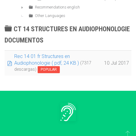
Recommendations english
►
Other Languages
CARPETA
CT 14 STRUCTURES EN AUDIOPHONOLOGIE
DOCUMENTOS
Rec 14 01 fr Structures en
pdf
Audiophonologie
( pdf, 24 KB )
10 Jul 2017
(7317
descargas)
POPULAR