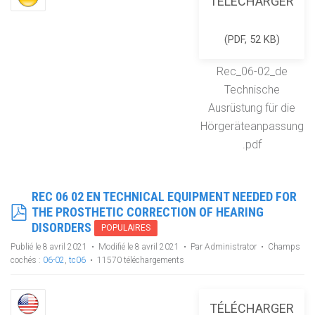
TÉLÉCHARGER
(
PDF,
52 KB
)
Rec_06-02_de
Technische
Ausrüstung für die
Hörgeräteanpassung
.pdf
REC 06 02 EN TECHNICAL EQUIPMENT NEEDED FOR
PDF
THE PROSTHETIC CORRECTION OF HEARING
DISORDERS
POPULAIRES
Publié le 8 avril 2021
Modifié le 8 avril 2021
Par
Administrator
Champs
cochés :
06-02
,
tc06
11570 téléchargements
TÉLÉCHARGER