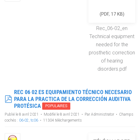
(
PDF,
17 KB
)
Rec_06-02_en
Technical equipment
needed for the
prosthetic correction
of hearing
disorders.pdf
REC 06 02 ES EQUIPAMIENTO TÉCNICO NECESARIO
PDF
PARA LA PRACTICA DE LA CORRECCIÓN AUDITIVA
PROTÉSICA
POPULAIRES
Publié le 8 avril 2021
Modifié le 8 avril 2021
Par
Administrator
Champs
cochés :
06-02
,
tc06
11304 téléchargements