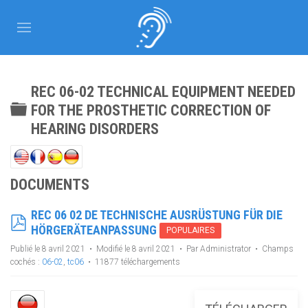
REC 06-02 TECHNICAL EQUIPMENT NEEDED
DOSSIER
FOR THE PROSTHETIC CORRECTION OF
HEARING DISORDERS
DOCUMENTS
REC 06 02 DE TECHNISCHE AUSRÜSTUNG FÜR DIE
PDF
HÖRGERÄTEANPASSUNG
POPULAIRES
Publié le 8 avril 2021
Modifié le 8 avril 2021
Par
Administrator
Champs
cochés :
06-02
,
tc06
11877 téléchargements