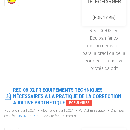
TÉLÉCHARGER
(
PDF,
17 KB
)
Rec_06-02_es
Equipamiento
técnico necesario
para la practica de la
corrección auditiva
protésica.pdf
REC 06 02 FR EQUIPEMENTS TECHNIQUES
PDF
NÉCESSAIRES À LA PRATIQUE DE LA CORRECTION
AUDITIVE PROTHÉTIQUE
POPULAIRES
Publié le 8 avril 2021
Modifié le 8 avril 2021
Par
Administrator
Champs
cochés :
06-02
,
tc06
11329 téléchargements