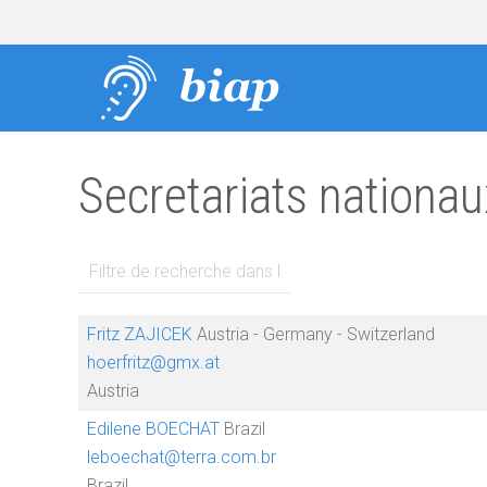
Secretariats nationau
Champ de filtre
DÉPUBLIÉ
Fritz ZAJICEK
Austria - Germany - Switzerland
hoerfritz@gmx.at
Austria
Edilene BOECHAT
Brazil
leboechat@terra.com.br
Brazil