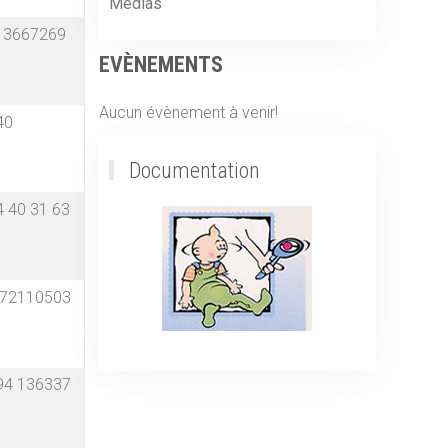
Medias
4 3667269
EVÈNEMENTS
Aucun évènement à venir!
40
Documentation
4 40 31 63
4 72110503
494 136337