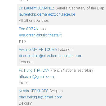
Dr. Laurent DEMANEZ
General Secretary of the Biap
laurentchp.demanez@chuliege.be
All other countries
Eva ORZAN
Italia
eva.orzan@burlo.trieste.it
Italy
Viviane MATAR TOUMA
Lebanon
directionblrs@blrecherchesurdite.com
Lebanon
Pr. Hung THAI VAN
French National secretary
hthaivan@gmail.com
France
Kristin KERKHOFS
Belgium
biap.belgique@gmail.com
Belgium