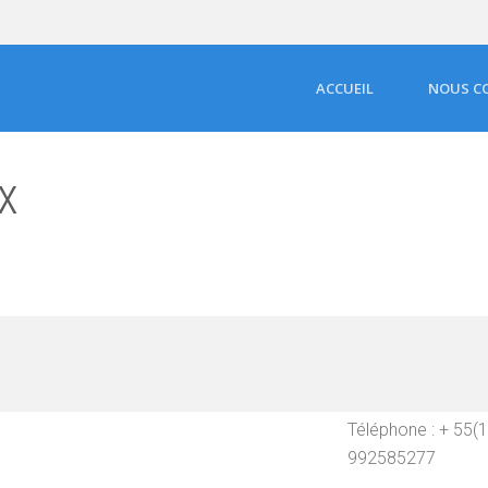
ACCUEIL
NOUS C
x
Téléphone : + 55(1
992585277