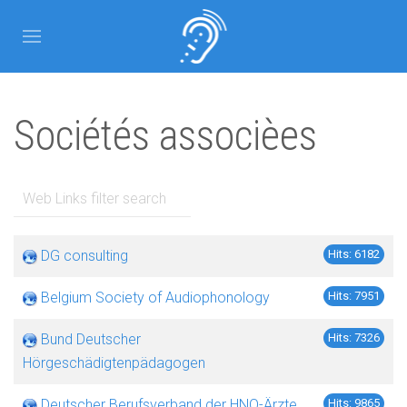
Sociétés associèes
Filter Field
DG consulting
Hits: 6182
Belgium Society of Audiophonology
Hits: 7951
Bund Deutscher
Hits: 7326
Hörgeschädigtenpädagogen
Deutscher Berufsverband der HNO-Ärzte
Hits: 9865