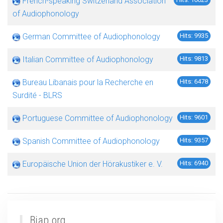
French-speaking Switzerland Association
of Audiophonology
German Committee of Audiophonology
Hits: 9935
Italian Committee of Audiophonology
Hits: 9813
Bureau Libanais pour la Recherche en
Hits: 6478
Surdité - BLRS
Portuguese Committee of Audiophonology
Hits: 9601
Spanish Committee of Audiophonology
Hits: 9357
Europäische Union der Hörakustiker e. V.
Hits: 6940
Biap.org